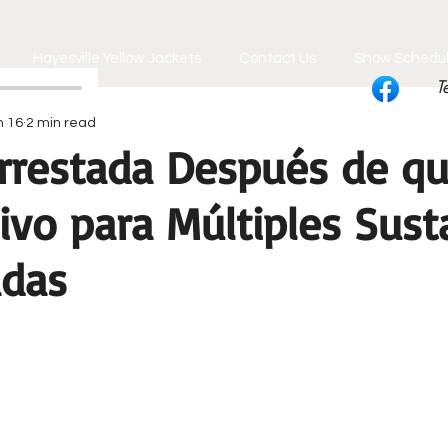
Hayesville Yellow Jackets
Contact Us
Show Schedu
T
n 16
2 min read
rrestada Después de q
ivo para Múltiples Sust
adas