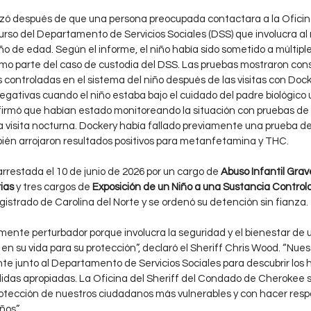
zó después de que una persona preocupada contactara a la Oficina
urso del Departamento de Servicios Sociales (DSS) que involucra al 
de edad. Según el informe, el niño había sido sometido a múltipl
mo parte del caso de custodia del DSS. Las pruebas mostraron con
 controladas en el sistema del niño después de las visitas con Dock
egativas cuando el niño estaba bajo el cuidado del padre biológico u
firmó que habían estado monitoreando la situación con pruebas de
visita nocturna. Dockery había fallado previamente una prueba de
bién arrojaron resultados positivos para metanfetamina y THC.
rrestada el 10 de junio de 2026 por un cargo de 
Abuso Infantil Grave
ias
 y tres cargos de 
Exposición de un Niño a una Sustancia Control
strado de Carolina del Norte y se ordenó su detención sin fianza.
mente perturbador porque involucra la seguridad y el bienestar de 
en su vida para su protección”, declaró el Sheriff Chris Wood. “Nues
te junto al Departamento de Servicios Sociales para descubrir los 
das apropiadas. La Oficina del Sheriff del Condado de Cherokee s
otección de nuestros ciudadanos más vulnerables y con hacer resp
ños”.