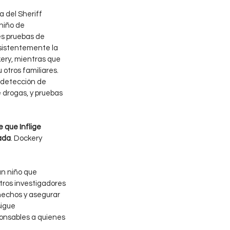
 del Sheriff 
niño de 
es pruebas de 
sistentemente la 
ery, mientras que 
 otros familiares.
 detección de 
 drogas, y pruebas 
 que Inflige 
ada
. Dockery 
un niño que 
tros investigadores 
hechos y asegurar 
igue 
onsables a quienes 