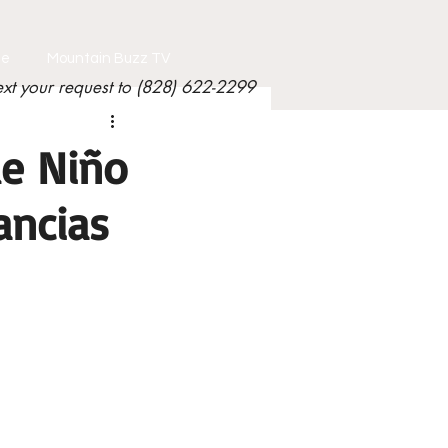
le
Mountain Buzz TV
ext your request to (828) 622-2299
ue Niño
ancias