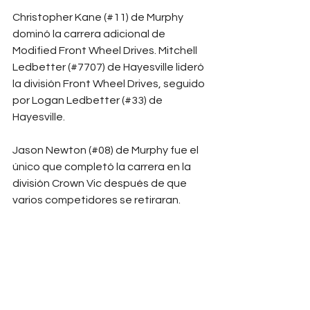
Christopher Kane (#11) de Murphy 
dominó la carrera adicional de 
Modified Front Wheel Drives. Mitchell 
Ledbetter (#7707) de Hayesville lideró 
la división Front Wheel Drives, seguido 
por Logan Ledbetter (#33) de 
Hayesville.
Jason Newton (#08) de Murphy fue el 
único que completó la carrera en la 
división Crown Vic después de que 
varios competidores se retiraran.
Tri-County volverá a la acción el 
viernes 26 de junio con los autos en 
pista a las 7:30 p.m.
Spanish Sports