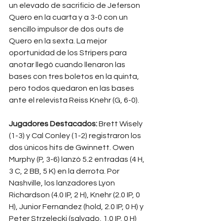
un elevado de sacrificio de Jeferson 
Quero en la cuarta y a 3-0 con un 
sencillo impulsor de dos outs de 
Quero en la sexta. La mejor 
oportunidad de los Stripers para 
anotar llegó cuando llenaron las 
bases con tres boletos en la quinta, 
pero todos quedaron en las bases 
ante el relevista Reiss Knehr (G, 6-0).
Jugadores Destacados:
 Brett Wisely 
(1-3) y Cal Conley (1-2) registraron los 
dos únicos hits de Gwinnett. Owen 
Murphy (P, 3-6) lanzó 5.2 entradas (4 H, 
3 C, 2 BB, 5 K) en la derrota. Por 
Nashville, los lanzadores Lyon 
Richardson (4.0 IP, 2 H), Knehr (2.0 IP, 0 
H), Junior Fernandez (hold, 2.0 IP, 0 H) y 
Peter Strzelecki (salvado, 1.0 IP, 0 H) 