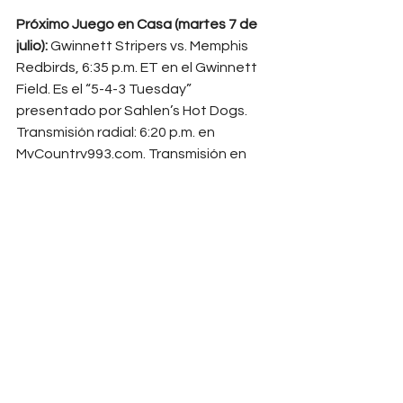
Próximo Juego en Casa (martes 7 de 
julio):
 Gwinnett Stripers vs. Memphis 
Redbirds, 6:35 p.m. ET en el Gwinnett 
Field. Es el “5-4-3 Tuesday” 
presentado por Sahlen’s Hot Dogs. 
Transmisión radial: 6:20 p.m. en 
MyCountry993.com
. Transmisión en 
vivo: Bally Sports Live.
See All
Recent Posts